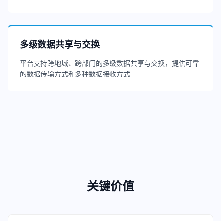
多级数据共享与交换
平台支持跨地域、跨部门的多级数据共享与交换，提供可靠
的数据传输方式和多种数据接收方式
关键价值