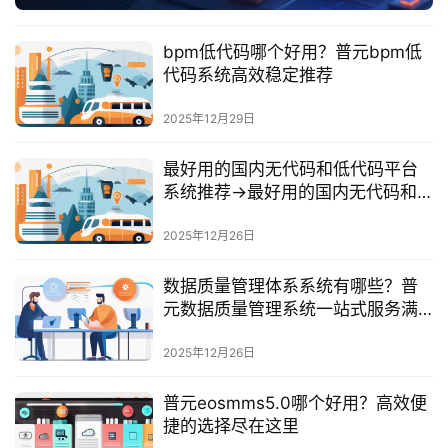
服
务
bpm低代码哪个好用？普元bpm低
与
代码系统高效稳定推荐
支
持
2025年12月29日
了
最好用的国内无代码和低代码平台
解
系统推荐→最好用的国内无代码和
普
低代码平台系统推荐，普元提升业
元
务灵活性
2025年12月26日
数据质量管理体系系统有哪些？普
联
元数据质量管理系统一站式服务满
系
足企业需求
我
2025年12月26日
们
普元eosmms5.0哪个好用？高效便
捷的选择尽在这里