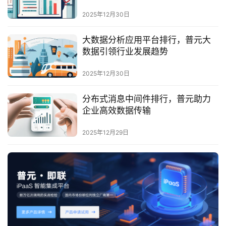
最
新
2025年12月30日
活
动
大数据分析应用平台排行，普元大
数据引领行业发展趋势
产
2025年12月30日
品
解
分布式消息中间件排行，普元助力
决
企业高效数据传输
方
案
2025年12月29日
生
态
与
合
作