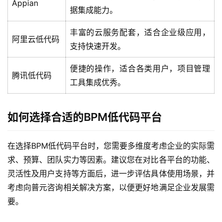
Appian
决
据集成能力。
方
案
丰富的云服务配套，适合企业级应用，
阿里云低代码
支持快速开发。
生
态
便捷的操作，适合各类用户，项目管理
腾讯低代码
与
工具集成优秀。
合
作
如何选择合适的BPM低代码平台
服
务
在选择BPM低代码平台时，您需要多维度考虑企业的实际需
与
求、预算、团队实力等因素。建议您在对比各平台的功能、
支
灵活性及用户支持等方面后，进一步评估具体使用场景，并
持
考虑向普元咨询相关解决方案，以便更好地满足企业发展需
要。
了
解