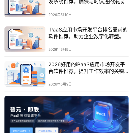
发系统推荐，确保与时俱进的集成
服
体验。
务
2026年5月9日
与
支
iPaaS应用市场开发平台排名靠前的
持
软件推荐，助力企业数字化转型。
了
2026年5月9日
解
普
2026好用的iPaaS应用市场开发平
元
台软件推荐，提升工作效率的关键
工具。
2026年5月9日
联
系
我
们