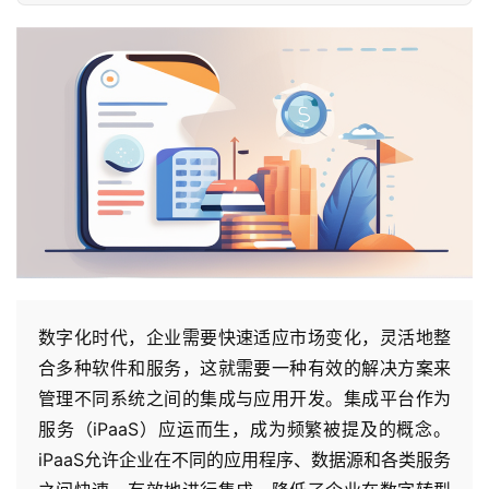
数字化时代，企业需要快速适应市场变化，灵活地整
合多种软件和服务，这就需要一种有效的解决方案来
管理不同系统之间的集成与应用开发。集成平台作为
服务（iPaaS）应运而生，成为频繁被提及的概念。
iPaaS允许企业在不同的应用程序、数据源和各类服务