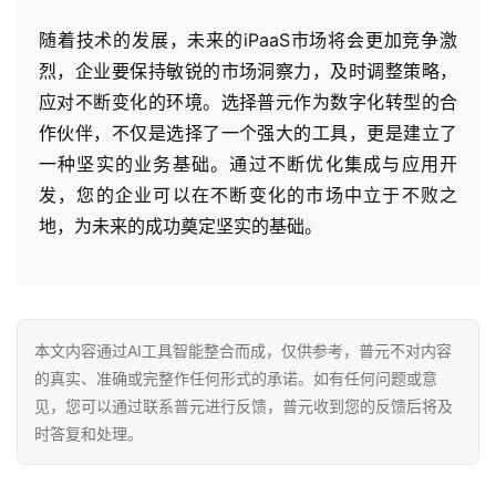
随着技术的发展，未来的iPaaS市场将会更加竞争激
烈，企业要保持敏锐的市场洞察力，及时调整策略，
应对不断变化的环境。选择普元作为数字化转型的合
作伙伴，不仅是选择了一个强大的工具，更是建立了
一种坚实的业务基础。通过不断优化集成与应用开
发，您的企业可以在不断变化的市场中立于不败之
地，为未来的成功奠定坚实的基础。
本文内容通过AI工具智能整合而成，仅供参考，普元不对内容
的真实、准确或完整作任何形式的承诺。如有任何问题或意
见，您可以通过联系普元进行反馈，普元收到您的反馈后将及
时答复和处理。