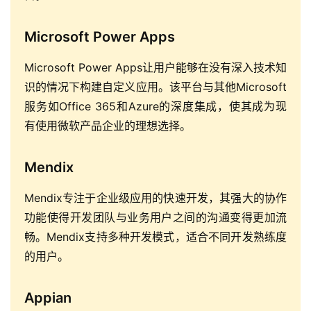
生
Microsoft Power Apps
态
与
Microsoft Power Apps让用户能够在没有深入技术知
合
识的情况下构建自定义应用。该平台与其他Microsoft
作
服务如Office 365和Azure的深度集成，使其成为现
有使用微软产品企业的理想选择。
服
务
Mendix
与
支
Mendix专注于企业级应用的快速开发，其强大的协作
持
功能使得开发团队与业务用户之间的沟通变得更加流
畅。Mendix支持多种开发模式，适合不同开发熟练度
了
的用户。
解
普
元
Appian