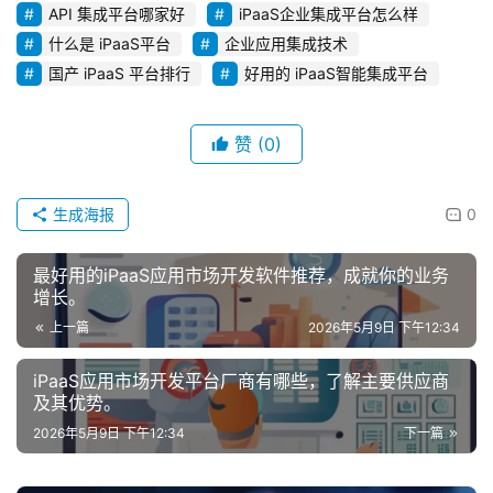
API 集成平台哪家好
iPaaS企业集成平台怎么样
什么是 iPaaS平台
企业应用集成技术
国产 iPaaS 平台排行
好用的 iPaaS智能集成平台
赞
(0)
生成海报
0
最好用的iPaaS应用市场开发软件推荐，成就你的业务
增长。
上一篇
2026年5月9日 下午12:34
iPaaS应用市场开发平台厂商有哪些，了解主要供应商
及其优势。
2026年5月9日 下午12:34
下一篇