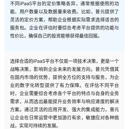
不同iPaaS平台的定价策略各异，通常根据使用的功
能、用户数量以及数据量来收费。比如，普元提供了
灵活的定价方案，帮助企业根据实际需求选择适合的
服务包。企业在评估时要综合考虑平台提供的功能与
性价比，确保自己的投资能够获得最佳回报。
选择合适的iPaaS平台不仅是一项技术决策，更是一个
战略决策，影响到企业未来的发展方向。普元凭借其
在国内市场的优势，提供全方位的支持与服务，为企
业的数字化转型提供了有力保障。在评估不同平台
时，企业需要综合考虑各个平台的特点与自身的业务
需求，从而选出最能提升业务效率与响应速度的解决
方案。通过灵活的应用开发、强大的集成能力，普元
让企业在日常运营中更加游刃有余，敏捷应对各种挑
战，实现可持续的发展。