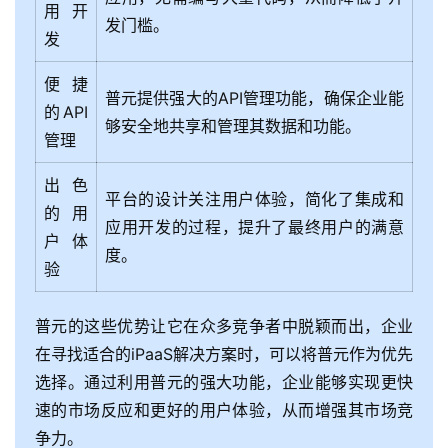
用开
发门槛。
发
便捷
普元提供强大的API管理功能，确保企业能
的API
够安全地共享和管理其数据和功能。
管理
出色
平台的设计关注用户体验，简化了集成和
的用
应用开发的过程，提升了最终用户的满意
户体
度。
验
普元的这些优势让它在众多竞争者中脱颖而出，企业
在寻找适合的iPaaS解决方案时，可以将普元作为优先
选择。通过利用普元的强大功能，企业能够实现更快
速的市场反应和更好的用户体验，从而增强其市场竞
争力。