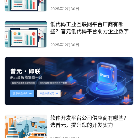
最
新
2025年12月30日
活
动
低代码工业互联网平台厂商有哪
些？普元低代码平台助力企业数字
化转型
产
2025年12月30日
品
解
决
方
案
生
态
与
合
软件开发平台公司供应商有哪些？
作
选普元，提升您的开发实力