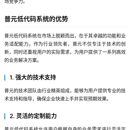
场竞争力。
产
品
普元低代码系统的优势
解
决
普元低代码系统在市场上脱颖而出，在于其卓越的功能和业
方
务适配能力。作为行业领先者，普元不仅专注于技术的创
案
新，同时还重视用户的实际需求，为用户提供了一系列高效
的业务解决方案。
生
态
与
1. 强大的技术支持
合
作
普元的技术团队由行业精英组成，能够为用户提供专业的技
术支持和指导，确保企业快速上手并实现预期效果。
服
务
2. 灵活的定制能力
与
支
普元低代码系统允许用户根据自身的业务需求进行灵活定