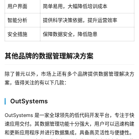
活
用户界面
简单易用，大幅降低培训成本
动
智能分析
提供科学决策依据，提升运营效率
产
品
安全措施
保障数据安全，降低隐患
解
决
其他品牌的数据管理解决方案
方
案
除了普元以外，市场上还有多个品牌提供数据管理解决方
生
案，值得关注的有以下几款：
态
与
OutSystems
合
作
OutSystems 是一家全球领先的低代码开发平台，专注于快
速应用交付。其数据管理功能十分强大，用户可以迅速构建
服
和更新应用程序并进行数据集成，具备高灵活性与便捷性。
务