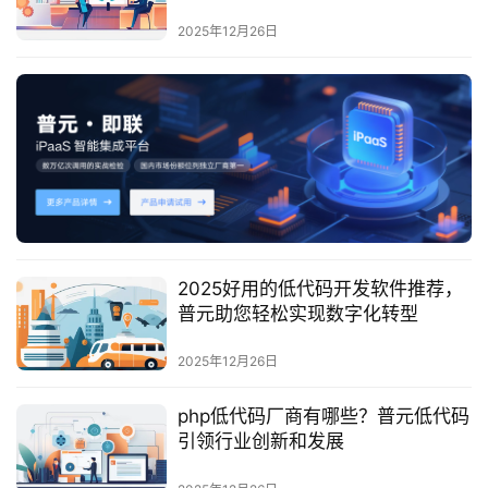
最
新
2025年12月26日
活
动
产
品
解
决
方
案
2025好用的低代码开发软件推荐，
普元助您轻松实现数字化转型
生
态
2025年12月26日
与
合
php低代码厂商有哪些？普元低代码
作
引领行业创新和发展