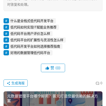
决
时答复和处理。
方
案
什么是全栈式低代码开发平台
低代码如何实现IT赋能业务推荐
生
低代码平台用户评价怎么样
态
与
低代码平台的扩展性与灵活性怎么样
合
低代码开发平台如何选择推荐指南
作
好用的数据管理低代码平台
服
赞
(0)
务
与
支
生成海报
0
持
元数据管理平台哪个好用？普元打造您最信赖的解决方
了
案
解