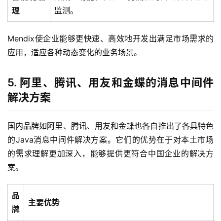
作
理
监测。
服
Mendix使企业能够更快速、高效地开发出满足市场需求的
务
应用，适应各种动态变化的业务场景。
与
支
5. 阿里、腾讯、用友和金蝶的消息中间件
持
解决方案
了
解
国内品牌如阿里、腾讯、用友和金蝶也各自推出了各具特色
普
的Java消息中间件解决方案。它们的优势在于对本土市场
元
的需求理解更加深入，能够提供更符合中国企业的解决方
案。
联
系
品
我
主要优势
们
牌