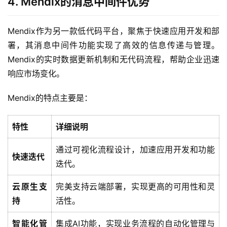
4. Mendix的消息中间件优势
Mendix作为另一款低代码平台，聚焦于快速应用开发和部
最
署，其消息中间件功能实现了高效的信息传递与管理。
新
活
Mendix的实时数据更新机制和无代码流程，帮助企业迅速
动
响应市场变化。
产
Mendix的特点主要是：
品
解
特性
详细说明
决
方
通过可视化流程设计，加速应用开发和功能
快速迭代
案
迭代。
生
云原生支
完美支持云端部署，实现更高的可用性和灵
态
持
活性。
与
合
智能化管
集成AI功能，实现业务流程的自动化管理与