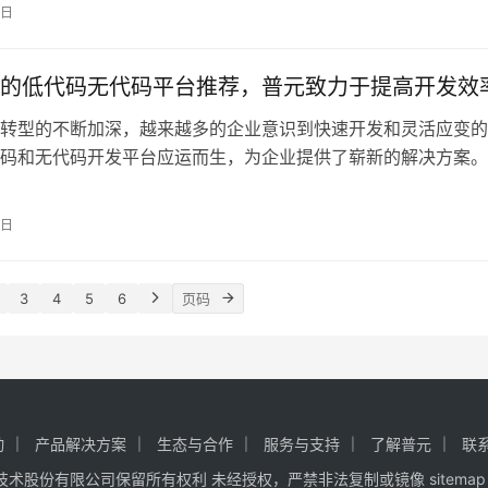
的门槛，还增强了业务团队与IT团队之间的协作，充分释放了企
6日
。低代码平台让
的低代码无代码平台推荐，普元致力于提高开发效
转型的不断加深，越来越多的企业意识到快速开发和灵活应变的
码和无代码开发平台应运而生，为企业提供了崭新的解决方案。
能显著提升开发效率，还能降低开发成本，帮助企业快速响应市
本篇文章中，我们将深入探讨当前市场上优秀的低代码和无代码
6日
元的独特优势，助
3
4
5
6
动
产品解决方案
生态与合作
服务与支持
了解普元
联
普元信息技术股份有限公司保留所有权利 未经授权，严禁非法复制或镜像
sitemap