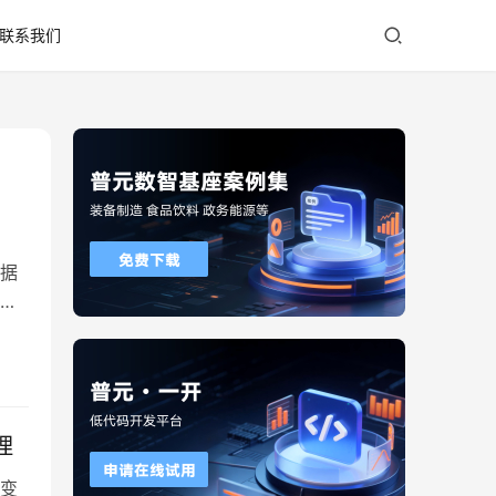
联系我们
据
作
，
理
变