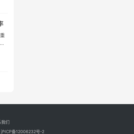
业
率
重
这
场
平
系我们
沪ICP备12006232号-2