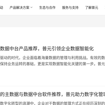
动
产品解决方案
生态与合作
服务与支持
了解普元
数据中台产品推荐，普元引领企业数据智能化
驱动的时代，企业面临着海量数据的管理与利用挑战。有效的数
保持业务运转的基础，更是实现数据智能化关键的第一步。普元
业数据管理解决方案提供商，凭借其丰富的行业经验与技术积累
业提供强大的主数据与数据中台产品，帮助企业有效整合各类数
策效率。本文将深入
的主数据与数据中台软件推荐，普元助力数字化管
数字化转型的浪潮中，企业对于数据的管理方式正在经历深刻的