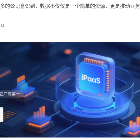
多的公司意识到，数据不仅仅是一个简单的资源，更是推动业务
略目标的重要资产。尤其是在复杂的商业环境中，如何有效地管
数据成为了企业成功的关键。主数据管理（MDM）和数据中台
0日
是为了应对这种