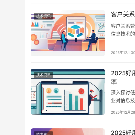
客户关系
技术资讯
客户关系管
信息技术的
满意度，还
统并实现其
2025年12月3
在瞬息万变
2025
技术资讯
率
深入探讨低
业对信息技
成为促进企
2025年12月2
件将继续受
代等方面的
2025
技术资讯