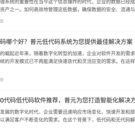
理系统的重要性在当今这个信息爆炸的时代，企业的数据已经成
资产之一。如何高效地管理这些数据，确保数据的安全、流通与
企业成功的关键因素之一。因此，选择合适的数据资产管理系统
6日
类系统不仅可以帮助企业在复杂的数据环境中理清思路，还能够
用效率，推动企业
码哪个好？普元低代码系统为您提供最佳解决方案
的崛起近年来，随着数字化转型的加速，企业对软件开发的需求
统的开发模式已不再能满足快速迭代和灵活应变的需求。在这样
，低代码平台应运而生，成为企业 IT 部门与业务部门协同的桥
其快速开发的特性，正在改变企业的应用程序开发方式，尤其是
6日
个充满活力
0代码低代码软件推荐，普元为您打造智能化解决
发展的数字化时代，企业需要迅速响应市场变化，快速开发和部
以满足客户不断变化的需求。在这个背景下，低代码和无代码解
生，成为帮助企业快速构建数字化应用的有效工具。它们不仅降