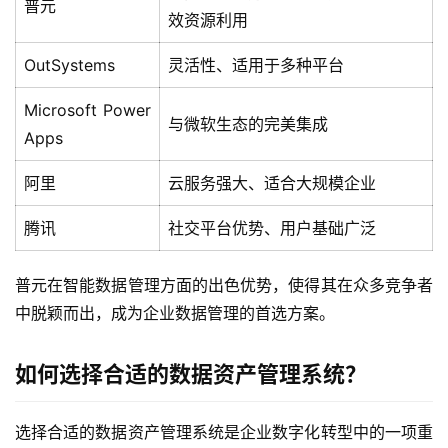
普元
方
效资源利用
案
OutSystems
灵活性、适用于多种平台
生
Microsoft Power
态
与微软生态的完美集成
Apps
与
合
阿里
云服务强大、适合大规模企业
作
腾讯
社交平台优势、用户基础广泛
服
务
普元在智能数据管理方面的出色优势，使得其在众多竞争者
与
中脱颖而出，成为企业数据管理的首选方案。
支
持
如何选择合适的数据资产管理系统？
了
解
选择合适的数据资产管理系统是企业数字化转型中的一项重
普