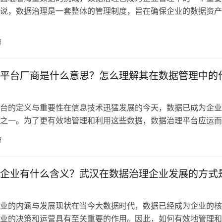
说，数据治理是一套整体的管理制度，旨在确保企业的数据资产
理和使用。它不仅涉及数据的收集、存储和处理，还包括数据的
据安全、合规性和数据生命周期管理等各个方面。在这个数据驱
日
好的数据治理可以帮
平台厂商是什么意思？怎么理解其在数据管理中的
台的定义与重要性在信息技术迅猛发展的今天，数据已成为企业
之一。为了更有效地管理和利用这些数据，数据治理平台应运而
台不仅仅是一个工具，它还承载着企业对数据的管理、控制和保
日
程。数据治理的目标是确保数据的品质、可用性和安全性，为企
效支持。
企业有什么含义？武汉在数据治理企业发展的方式
业的内涵与发展现状在当今大数据时代，数据已经成为企业的核
业的决策和运营具有至关重要的作用。因此，如何有效地管理和