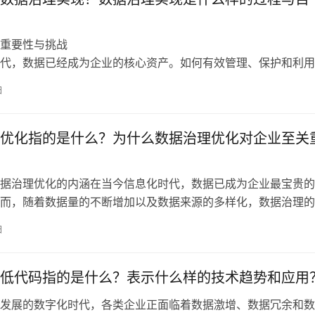
重要性与挑战
代，数据已经成为企业的核心资产。如何有效管理、保护和利用
业成功的关键。**数据治理**是确保数据管理策略落实和实施
日
涵盖了数据的质量、隐私、安全和合规性等多个方面。理解数据
程及其目标，可以帮助企业建立一个强大的数据管理体系，确保
优化指的是什么？为什么数据治理优化对企业至关
据治理优化的内涵在当今信息化时代，数据已成为企业最宝贵的
而，随着数据量的不断增加以及数据来源的多样化，数据治理的
现。数据治理优化指的是为确保数据合规性、质量、可用性和安
日
各项策略和措施。随着企业的数字化转型不断深入，数据治理的
升运营效率的必要
低代码指的是什么？表示什么样的技术趋势和应用
发展的数字化时代，各类企业正面临着数据激增、数据冗余和数