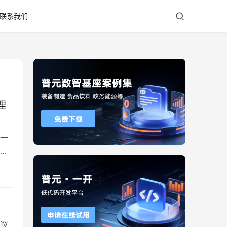
联系我们
理
一
理
优
议