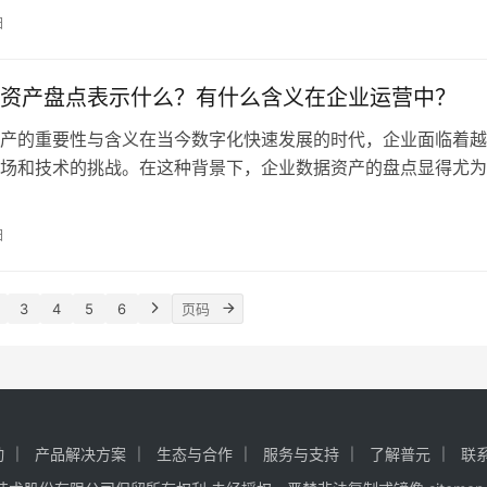
企业或组织。随着大数据技术的不断发展，数据资产服务商立即
日
场中的重要性。它们不仅负责对企业数据的收集、存储、管理与
帮助企业将数据转
资产盘点表示什么？有什么含义在企业运营中？
产的重要性与含义在当今数字化快速发展的时代，企业面临着越
场和技术的挑战。在这种背景下，企业数据资产的盘点显得尤为
产不仅关乎企业竞争力的提升，也直接影响着决策的效率与准确
产的盘点，简单而言就是对企业现有的数据资源进行全面的评估
日
盘点，企业能够识别
3
4
5
6
动
产品解决方案
生态与合作
服务与支持
了解普元
联