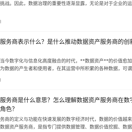
挑战。因此，数据治理的重要性逐渐显露，无论是对于企业的运
数据的合规性，合理的数据治理都是企业成功的关键。然而，传
方法往往依赖于复杂的技术与编程，导致实现门槛高、时间长、
日
企业因此错失了利
服务商表示什么？是什么推动数据资产服务商的创
当今数字化与信息化高度融合的时代，**数据资产**的价值愈
为数据的产生者和使用者，在其运营中所积累的各种数据，可谓
金资产”。因此，越来越多的企业开始关注如何管理和有效利用这
日
而来的，是数据资产服务商这个新兴行业的崛起。数据资产服务
企业发掘、
服务商是什么意思？怎么理解数据资产服务商在数
角色？
务商的定义与功能在快速发展的数字经济时代，数据的价值越来
数据资产服务商，是指专门提供数据管理、数据价值挖掘、数据