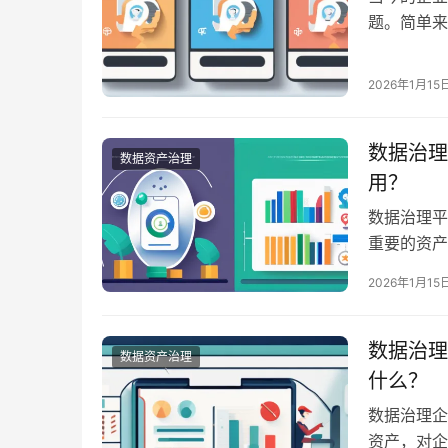
题。简单来
到合理的管
量控制、数
2026年1月15
的时代，良
数据治理
数据资产治理
用？
数据治理平
重要的资产
生。这一平
2026年1月15
的策略及流
决策提供有
数据治理
数据治理
数据资产治理
什么？
数据治理企
资产，对企