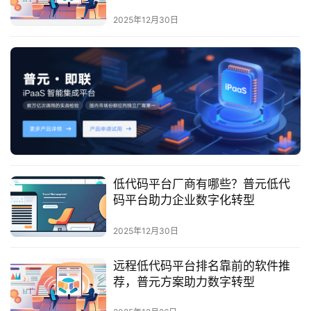
最
新
2025年12月30日
活
动
产
品
解
决
方
案
低代码平台厂商有哪些？普元低代
码平台助力企业数字化转型
生
态
2025年12月30日
与
合
远程低代码平台排名靠前的软件推
作
荐，普元方案助力数字转型