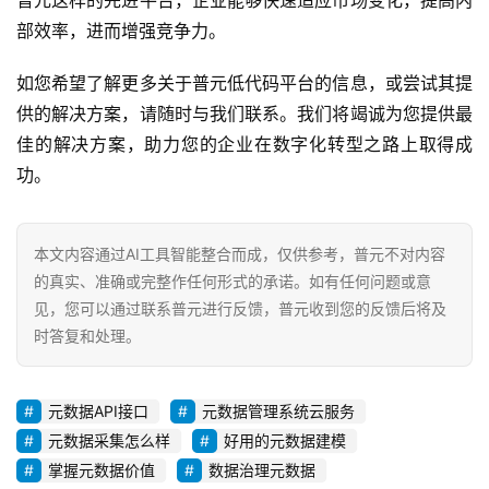
普元这样的先进平台，企业能够快速适应市场变化，提高内
部效率，进而增强竞争力。
如您希望了解更多关于普元低代码平台的信息，或尝试其提
供的解决方案，请随时与我们联系。我们将竭诚为您提供最
佳的解决方案，助力您的企业在数字化转型之路上取得成
功。
本文内容通过AI工具智能整合而成，仅供参考，普元不对内容
的真实、准确或完整作任何形式的承诺。如有任何问题或意
见，您可以通过联系普元进行反馈，普元收到您的反馈后将及
时答复和处理。
元数据API接口
元数据管理系统云服务
元数据采集怎么样
好用的元数据建模
掌握元数据价值
数据治理元数据