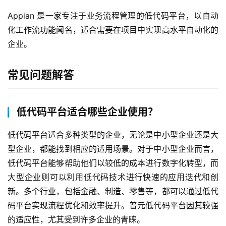
系
我
Appian 是一家专注于业务流程管理的低代码平台，以自动
们
化工作流功能闻名，适合需要在项目中实现高水平自动化的
企业。
常见问题解答
低代码平台适合哪些企业使用？
低代码平台适合多种类型的企业，无论是中小型企业还是大
型企业，都能找到相应的适用场景。对于中小型企业而言，
低代码平台能够帮助他们以较低的成本进行数字化转型，而
大型企业则可以利用低代码技术进行快速的应用迭代和创
新。多个行业，包括金融、制造、零售等，都可以通过低代
码平台实现流程优化和效率提升。普元低代码平台因其较强
的适应性，尤其受到许多企业的青睐。