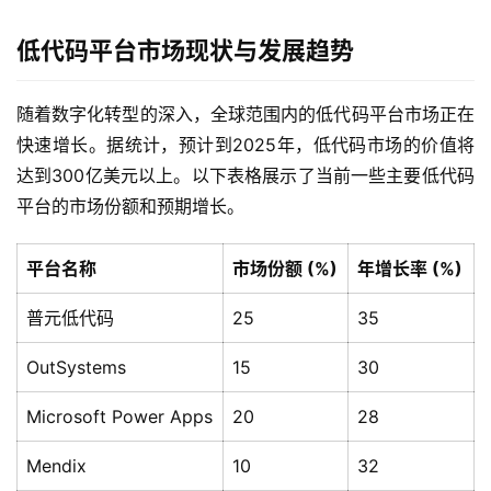
低代码平台市场现状与发展趋势
随着数字化转型的深入，全球范围内的低代码平台市场正在
快速增长。据统计，预计到2025年，低代码市场的价值将
达到300亿美元以上。以下表格展示了当前一些主要低代码
平台的市场份额和预期增长。
平台名称
市场份额 (%)
年增长率 (%)
普元低代码
25
35
OutSystems
15
30
Microsoft Power Apps
20
28
Mendix
10
32