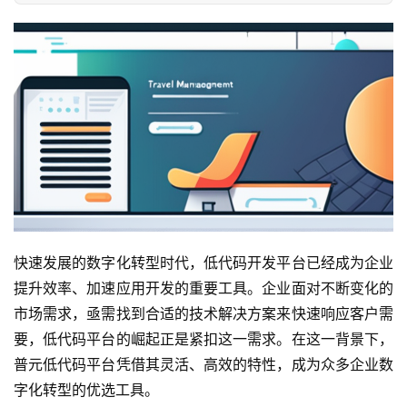
快速发展的数字化转型时代，低代码开发平台已经成为企业
提升效率、加速应用开发的重要工具。企业面对不断变化的
市场需求，亟需找到合适的技术解决方案来快速响应客户需
要，低代码平台的崛起正是紧扣这一需求。在这一背景下，
普元低代码平台凭借其灵活、高效的特性，成为众多企业数
字化转型的优选工具。