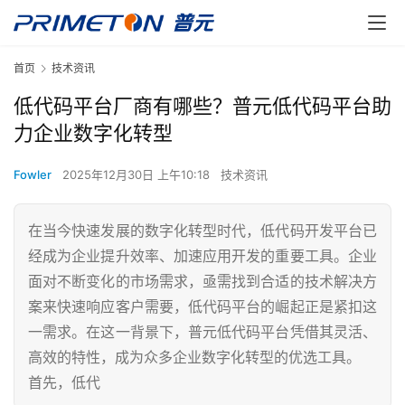
首页
技术资讯
低代码平台厂商有哪些？普元低代码平台助
力企业数字化转型
Fowler
2025年12月30日 上午10:18
技术资讯
在当今快速发展的数字化转型时代，低代码开发平台已
经成为企业提升效率、加速应用开发的重要工具。企业
面对不断变化的市场需求，亟需找到合适的技术解决方
案来快速响应客户需要，低代码平台的崛起正是紧扣这
一需求。在这一背景下，普元低代码平台凭借其灵活、
高效的特性，成为众多企业数字化转型的优选工具。
首先，低代