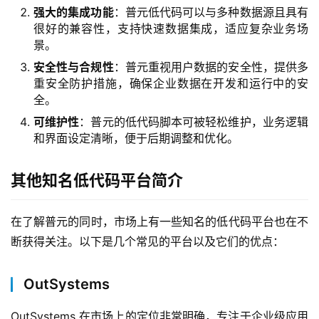
强大的集成功能
：普元低代码可以与多种数据源且具有
很好的兼容性，支持快速数据集成，适应复杂业务场
景。
安全性与合规性
：普元重视用户数据的安全性，提供多
重安全防护措施，确保企业数据在开发和运行中的安
全。
最
可维护性
：普元的低代码脚本可被轻松维护，业务逻辑
新
和界面设定清晰，便于后期调整和优化。
活
动
其他知名低代码平台简介
产
品
在了解普元的同时，市场上有一些知名的低代码平台也在不
解
断获得关注。以下是几个常见的平台以及它们的优点：
决
方
案
OutSystems
OutSystems 在市场上的定位非常明确，专注于企业级应用