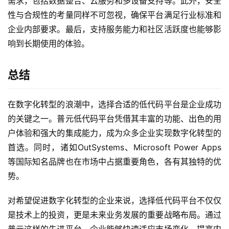
需求，包括数据整合、云服务和多设备支持等。此外，安全
性与合规性的考量同样不可忽视，确保平台满足行业标准和
企业内部要求。最后，支持服务能力和社区活跃度也能够影
响到长期使用的体验。
总结
在数字化转型的浪潮中，选择合适的低代码平台是企业成功
的关键之一。普元低代码平台凭借其丰富的功能、出色的用
户体验和强大的集成能力，成为众多企业实现数字化转型的
首选。同时，诸如OutSystems、Microsoft Power Apps
等国际知名品牌也在市场中占据重要角色，各有其独特的优
势。
对希望促进数字化转型的企业来说，选择低代码平台不仅仅
是技术上的投资，更是未来业务发展的重要战略布局。通过