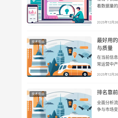
着数据量的
的关键。选
够显著提升
2025年12月2
队协作效率
最好用的
技术资讯
与质量
在当前信息
常运营中产
代商业环境
2025年12月2
生，它们以
价值的信息
排名靠前
技术资讯
全面分析流
争与市场变
往往因人为