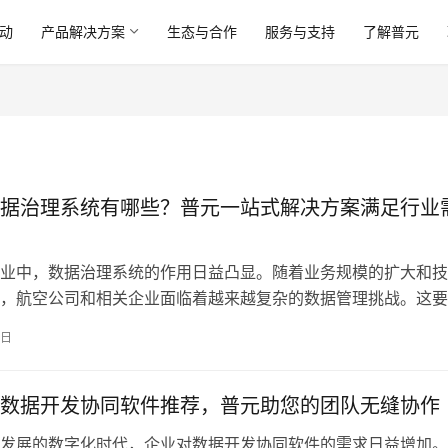
动
产品解决方案
生态与合作
服务与支持
了解普元
据治理系统有哪些？普元一站式解决方案满足行业
业中，数据治理系统的作用日益凸显。随着业务规模的扩大和技
，航空公司和相关企业面临着越来越复杂的数据管理挑战。这要
效地收集、存储、管理和分析大量的数据，以支持业务优化、提
6日
维护客户满意度。为了应对这些挑战，普元作为一家领先的数字
供商，推出了一站
数据开发协同软件推荐，普元助您的团队无缝协作
发展的数字化时代，企业对数据开发协同软件的需求日益增加。