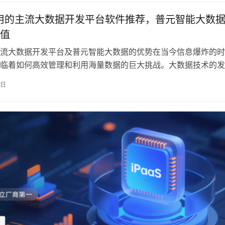
好用的主流大数据开发平台软件推荐，普元智能大数
值
流大数据开发平台及普元智能大数据的优势在当今信息爆炸的时
临着如何高效管理和利用海量数据的巨大挑战。大数据技术的发
收集、存储、处理和分析变得越来越重要。尤其是在数字化转型
6日
类行业纷纷开始采用大数据开发平台来提升其业务决策的科学性
25年，预计将有更