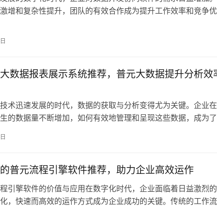
激增和复杂性提升，团队的有效合作成为提升工作效率和竞争优
对合适的数据开发协同软件不仅能够帮助团队成员无缝协作，还
项目管理和数据处理的效率。对于希望在数字化转型过程中提升
6日
的企业来说，选择
大数据报表展示系统推荐，普元大数据提升分析效
技术迅速发展的时代，数据的获取与分析变得尤为关键。企业在
生的数据量不断增加，如何有效地管理和呈现这些数据，成为了
中不可或缺的一部分。在这个背景下，大数据报表展示系统应运
6日
其强大的功能和灵活的应用，帮助企业用户在复杂的数据中提取
，提高决策的准确
的普元流程引擎软件推荐，助力企业高效运作
程引擎软件的价值与应用在数字化时代，企业面临着日益激烈的
化，快速而高效的运作方式成为企业成功的关键。传统的工作流
因素而受到限制，这就需要借助高效的流程引擎软件来提升工作