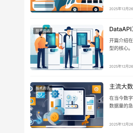
率与业务灵
2025年12月2
程，帮助企
DataA
技术资讯
开篇介绍在
型的核心。
获取，数据
重要，企业
2025年12月2
DataAPI
主流大数
技术资讯
在当今数字
数据量的急
大数据平台
能、功能和
2025年12月2
据平台的选