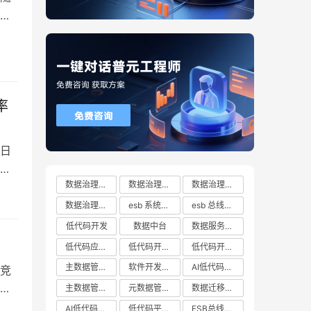
势
能
团
率
日
现
数据治理方案
数据治理方案哪家好
数据治理方案有哪些
而
有
数据治理方案推荐
esb 系统都有哪些
esb 总线十大厂商排行榜
低代码开发
数据中台
数据服务总线
低代码应用平台
低代码开发云平台
低代码开发平台
主数据管理系统
软件开发平台
AI低代码开发
竞
程
主数据管理平台
元数据管理系统
数据迁移工具
效
AI低代码开发云平台
低代码平台哪家好
ESB总线技术