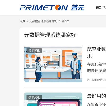
最新活
首页
元数据管理系统哪家好
第6页
元数据管理系统哪家好
航空业数
技术资讯
求
在现代航空
的快速发展
他们必须有
2025年12月2
运营效率和
解决方案提
最好用的
技术资讯
在当今快速