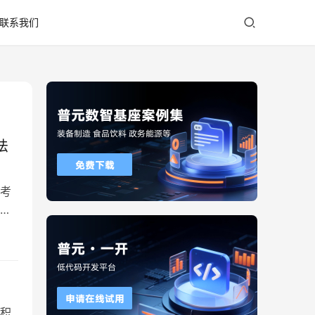
联系我们
法
考
了
、
和
积