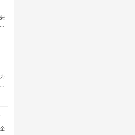
要
要
涵
孤
为
更
在
？
企