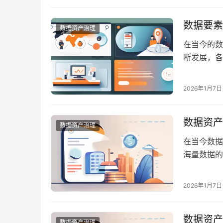
数据要素
数据资产治理
在当今的数
断发展，各
而生，它不
深刻洞察。
2026年1月7日
大武器？而
数据资产
数据资产治理
在当今数据
海量数据的
竞争力的重
是数据可视
2026年1月7日
数据资产看
数据资产
数据资产治理