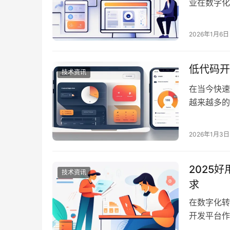
业在数字化
关键。数据
理解其数据
2026年1月6日
估服务的意
低代码开
技术资讯
在当今快速
越来越多的
建应用程序
望实现数字
2026年1月3日
面对的挑战
2025
技术资讯
求
在数字化转
开发平台作
分。低代码