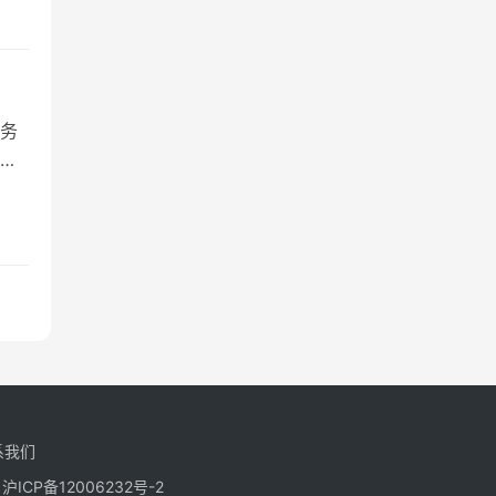
显
务
各
本
最
系我们
沪ICP备12006232号-2