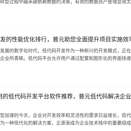
转型过程中越来越依赖数据的决策，有效的数据资产管理显得尤
资产评估服务成为了企业必须面对的选择，这项服务不仅帮助企
资产的现状，还提供了促进数字化转型的战略性建议。数据资产
义在于帮助公司识
发的性能优化排行，普元助您全面提升项目实施效
发展的数字化时代，低代码开发作为一种新兴的开发模式，正在
企业所青睐。低代码平台允许用户通过配置和图形化的界面快速
，大幅度缩短了开发周期，提高了开发效率。在这场每个企业都
化转型的浪潮中，如何优化低代码开发的性能不仅是技术人员需
，更是企业能否成
好用的低代码开发平台软件推荐，普元低代码解决企
型加速的今天，企业对开发效率和灵活性的需求日益增长，低代
为一种现代化的解决方案，正逐渐成为企业技术栈中的重要组成
开发平台能够通过可视化编辑和简化代码，帮助开发者快速构建