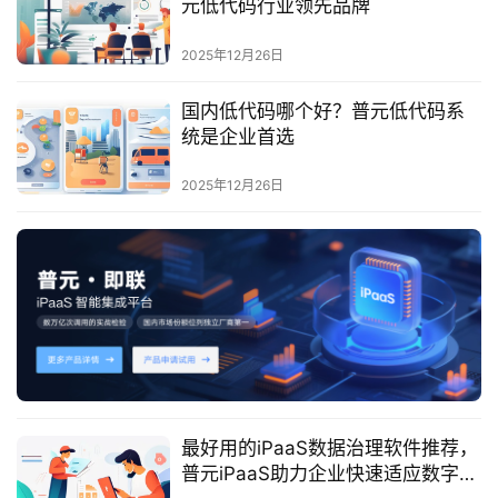
元低代码行业领先品牌
服
务
2025年12月26日
与
支
国内低代码哪个好？普元低代码系
持
统是企业首选
了
2025年12月26日
解
普
元
联
系
我
们
最好用的iPaaS数据治理软件推荐，
普元iPaaS助力企业快速适应数字化