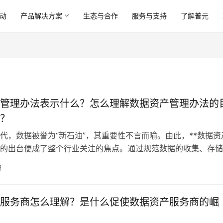
动
产品解决方案
生态与合作
服务与支持
了解普元
管理办法表示什么？怎么理解数据资产管理办法的
？
代，数据被誉为“新石油”，其重要性不言而喻。由此，**数据资
*的出台便成了整个行业关注的焦点。通过规范数据的收集、存
，旨在提升数据的管理效率及使用安全。本文将深入探讨这一管
日
内容、目的及意义，帮助您更好地理解在当前商业环境下构建数
性。一、数据
服务商怎么理解？是什么促使数据资产服务商的崛