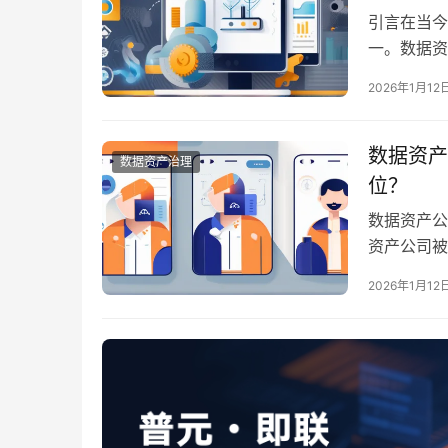
引言在当今
一。数据资
据量的激增
2026年1月12
动决策、优
起的原因，
数据资产
数据资产治理
位？
数据资产公
资产公司被
以及数据分
2026年1月12
管理方面的
常根据公司