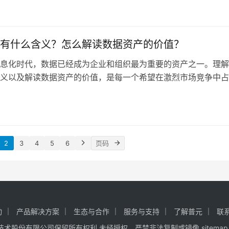
动决策、创新和绩效提升的商业资产。企业如何实现这一目标，
对企业整体价值提
有什么含义？怎么解读数据资产的价值？
息化时代，数据已经成为企业和组织最为重要的资产之一。理解
义以及解读数据资产的价值，是每一个希望在激烈市场竞争中占
所必须面对的课题。什么是数据要素？它包含哪些内容？这些数
业的决策过程和价值创造又有何种影响？本文将深入剖析这些问
全面了解数据要素及
2
3
4
5
6
动
产品解决方案
生态与合作
服务与支持
了解普元
联
普元信息技术股份有限公司保留所有权利 未经授权，严禁非法复制或镜像
sitemap