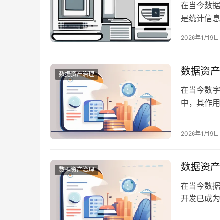
在当今数据
是统计信息
据资产进行
2026年1月9日
能够提高数
体验等方面
数据资产
数据资产治理
在当今数字
中，其作用
都在不断推
内部和外部
2026年1月9日
程、提高效
数据资产
数据资产治理
在当今数据
开发已成为
不仅仅是对