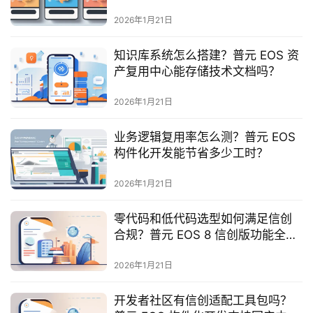
最
新
2026年1月21日
活
动
知识库系统怎么搭建？普元 EOS 资
产复用中心能存储技术文档吗？
产
2026年1月21日
品
解
业务逻辑复用率怎么测？普元 EOS
决
构件化开发能节省多少工时？
方
案
2026年1月21日
生
零代码和低代码选型如何满足信创
态
合规？普元 EOS 8 信创版功能全
与
吗？
合
2026年1月21日
作
开发者社区有信创适配工具包吗？