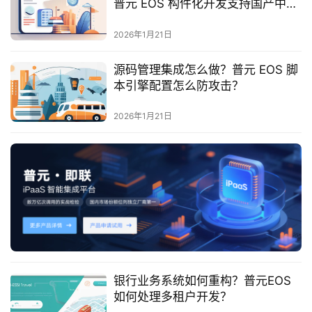
普元 EOS 构件化开发支持国产中间
服
件吗？
务
2026年1月21日
与
支
源码管理集成怎么做？普元 EOS 脚
持
本引擎配置怎么防攻击？
了
2026年1月21日
解
普
元
联
系
我
们
银行业务系统如何重构？普元EOS
如何处理多租户开发？