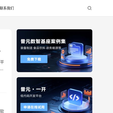
联系我们
？
平
依
能
件
软