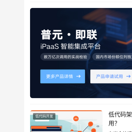
蕴藏着怎样
低代码架
低代码开发
用？