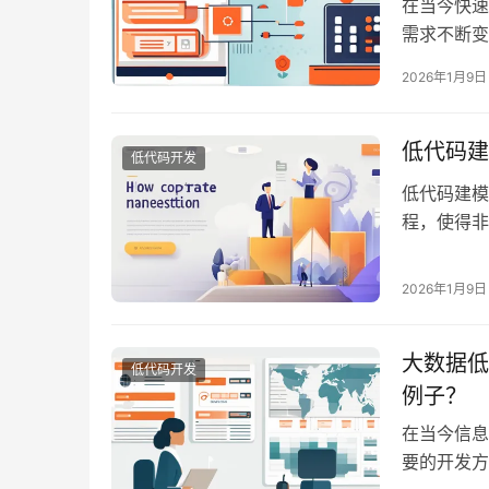
在当今快速
需求不断变
低代码架构
2026年1月9日
在于使开发
应。通过可
低代码建
低代码开发
低代码建模
程，使得非
应用程序的
和可视化工
2026年1月9日
入的编程知
大数据低
低代码开发
例子？
在当今信息
要的开发方