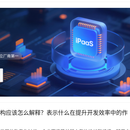
的价值？在本篇文章
构应该怎么解释？表示什么在提升开发效率中的作