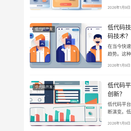
和开发者以
2026年1月9日
愈发重要，
具。低代码
低代码技
低代码开发
码技术？
在当今快速
趋势。这种
技术背景的
2026年1月9日
开发中来。
付周期，并
低代码平
低代码开发
创新？
低代码平台
断演变。低
流程。它以
2026年1月9日
来越多企业