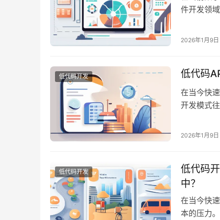
件开发领域
背景，这让
起，开发者
2026年1月9日
仅是科技行
低代码A
低代码开发
在当今快速
开发模式往
在企业数字
渐受到业内
2026年1月9日
让不同背景
低代码开
低代码开发
中？
在当今快速
本的压力。