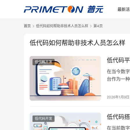
最新活
首页
低代码如何帮助非技术人员怎么样
第4页
低代码如何帮助非技术人员怎么样
低代码平
低代码开发
在当今数字
台作为一种
赖于图形化
够参与到应
2026年1月9日
和模板支持
低代码搭
低代码开发
在当前数字