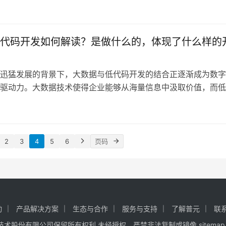
革新。低代码开发平台通过图形化界面与预建组件，使得非技术
到应用程序的开发中来，这无疑大大缩短了项目的开发周期和降
。随着大数据技术的
代码开发如何解读？是做什么的，体现了什么样的
迅猛发展的背景下，大数据与低代码开发的结合正逐渐成为数字
驱动力。大数据技术使得企业能够从海量信息中汲取价值，而低
则改变了应用程序开发的传统方式，使得技术门槛大幅降低。这
模式不仅提升了开发效率，还能够更好地满足企业和用户对迅速
的迫切要求。在这篇
2
3
4
5
6
动
产品解决方案
生态与合作
服务与支持
了解普元
联
普元信息技术股份有限公司保留所有权利 未经授权，严禁非法复制或镜像
sitemap