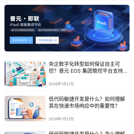
服
务
与
支
持
了
解
央企数字化转型如何保证自主可
普
控？普元 EOS 集团管控平台支持国
元
产化吗？
2026年1月21日
联
低代码敏捷开发是什么？如何理解
系
其在快速市场响应中的重要性？
我
们
2026年1月12日