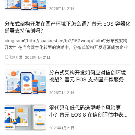
最
2026年1月21日
新
活
分布式架构开发在国产环境下怎么调？普元 EOS 容器化
动
部署支持信创吗？
<img src=\"http://saasbest.cn/tp2/157.webp\" alt=\"分布式架构
产
开发\"`在当今数字化转型的浪潮中，分布式架构开发逐渐成为企业
技术建设的核心。他们不仅能够提升系统的灵活性和可扩展性，还
品
低代码开发
2026年1月21日
可以有效减少系统故障的风险。尤其是在国产环境中，众多企业开
解
始探索如何更好地利
决
分布式架构开发如何应对信创环境
方
挑战？普元 EOS 支持国产微服务组
案
件吗？
2026年1月21日
生
态
零代码和低代码选型哪个风险更
与
小？普元 EOS 8 在信创评估中表现
合
优异吗？
作
2026年1月21日