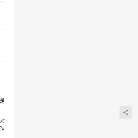
解
及
挖
择
提
对
）作
有