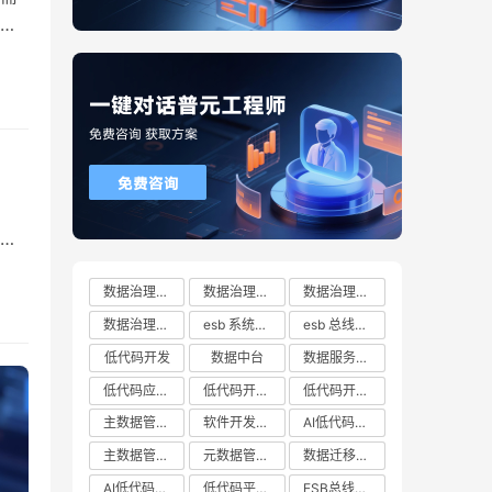
这
业
应
的
灵
数据治理方案
数据治理方案哪家好
数据治理方案有哪些
迅
达
数据治理方案推荐
esb 系统都有哪些
esb 总线十大厂商排行榜
低代码开发
数据中台
数据服务总线
低代码应用平台
低代码开发云平台
低代码开发平台
主数据管理系统
软件开发平台
AI低代码开发
主数据管理平台
元数据管理系统
数据迁移工具
AI低代码开发云平台
低代码平台哪家好
ESB总线技术