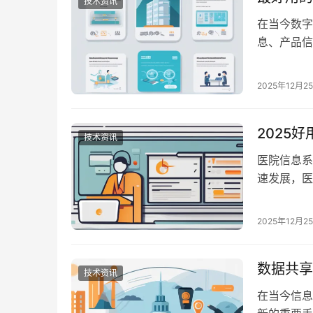
技术资讯
在当今数字
息、产品信
数据，变得
准确地管理
2025年12月2
背景下，选
2025
技术资讯
医院信息系
速发展，医
验，也优化
整合医院的
2025年12月2
疗效果及运
数据共享
技术资讯
在当今信息