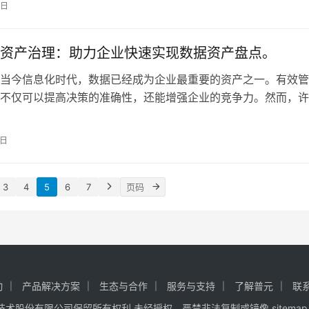
5日
作用。在众多的企业服务总线解决方案中，RocketMQ脱颖
资产治理：助力企业快速实现数据资产盘点。
当今信息化时代，数据已经成为企业最重要的资产之一。有效管
不仅可以提高决策的准确性，还能增强企业的竞争力。然而，许
海量数据时却常常感到无从下手。数据资产的治理与管理，尤其
盘点，成为企业数字化转型过程中必须重视的环节。与此同时，
6日
的复杂性以及其在
3
4
5
6
7
动
产品解决方案
生态与合作
服务与支持
了解普元
联
普元信息技术股份有限公司保留所有权利 未经授权，严禁非法复制或镜像
sitemap