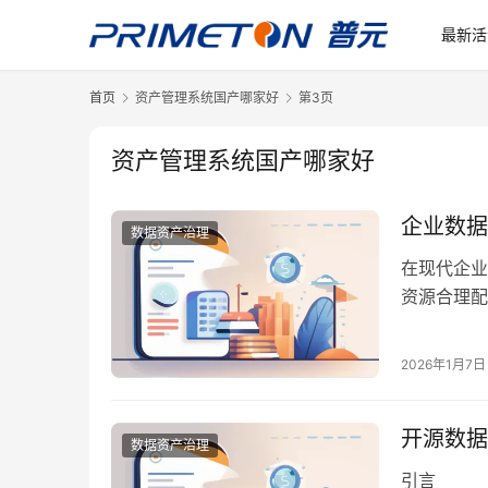
最新活
首页
资产管理系统国产哪家好
第3页
资产管理系统国产哪家好
企业数据
数据资产治理
在现代企业
资源合理配
义及其在企
存储内容的
2026年1月7日
帮助企业识
开源数据
数据资产治理
引言