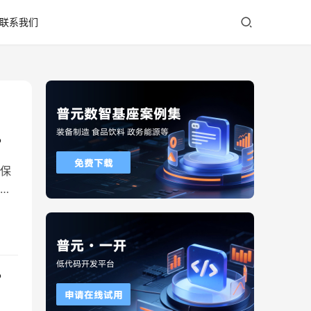
联系我们
？
保
意
据
以
？