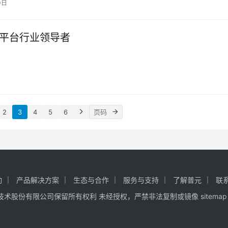
0日
在众多市场产品中
源平台行业领导者
2
3
4
5
6
动
产品解决方案
生态与合作
服务与支持
了解普元
联
普元信息技术股份有限公司保留所有权利 未经授权，严禁非法复制或镜像
sitemap