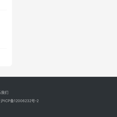
系我们
沪ICP备12006232号-2