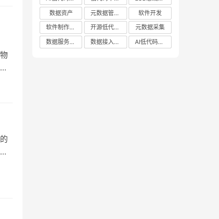
数据资产
元数据管理系统哪家好
软件开发
软件制作平台
开源低代码平台
元数据采集
数据服务平台
数据接入管理系统
AI低代码应用平台
物
成
运
的
一
业
的