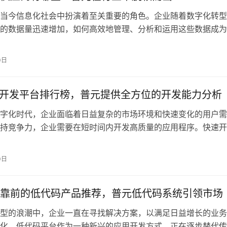
当今信息化社会中扮演着至关重要的角色。企业随着数字化转型
的数据量迅速增加，如何高效地管理、分析和运用这些数据成为
。面对瞬息万变的市场环境，企业需要选择合适的数据管理供应
数据的利用效率，从而促进业务增长。市场上存在许多数据管理
0日
特色，但在竞争尤为
快速开发平台排行榜，普元提供全方位的开发能力分析
字化时代，企业面临着日益复杂的市场环境和快速变化的用户需
持竞争力，企业需要在短时间内开发高质量的应用程序。快速开
对这一挑战的重要工具。尤其是在Java平台上，快速开发工具
高开发效率，还为企业提供了强大的灵活性和可扩展性。本篇文
0日
一些市场上主要
靠前的低代码产品推荐，普元低代码系统引领市场
型的浪潮中，企业一直在寻找解决方案，以满足日益增长的业务
化。低代码平台作为一种新兴的应用开发方式，正在逐步替代传