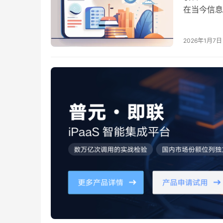
在当今信息
来越多的企
了众多企业
2026年1月7日
取的成本，
力。本文将