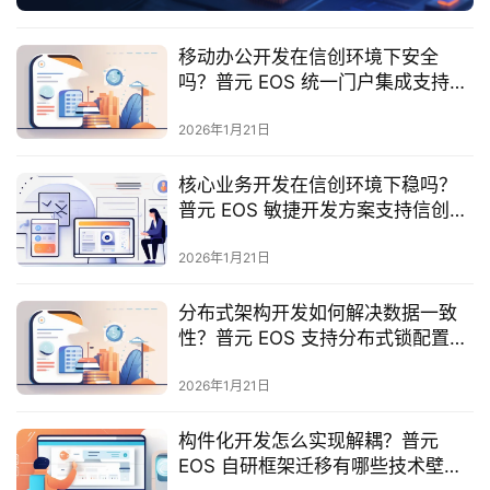
服
务
移动办公开发在信创环境下安全
与
吗？普元 EOS 统一门户集成支持信
支
创吗？
持
2026年1月21日
了
核心业务开发在信创环境下稳吗？
解
普元 EOS 敏捷开发方案支持信创环
普
境？
元
2026年1月21日
分布式架构开发如何解决数据一致
联
性？普元 EOS 支持分布式锁配置
系
吗？
我
2026年1月21日
们
构件化开发怎么实现解耦？普元
EOS 自研框架迁移有哪些技术壁