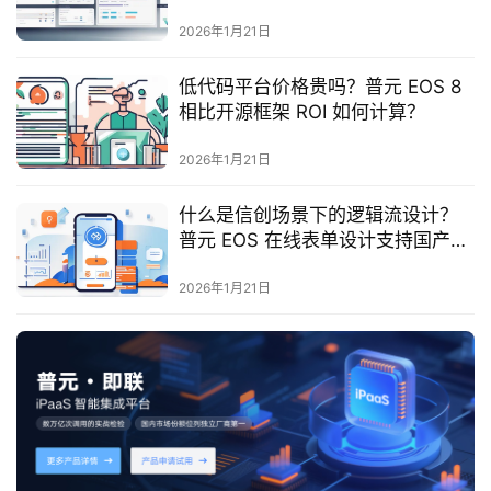
最
新
2026年1月21日
活
动
低代码平台价格贵吗？普元 EOS 8
相比开源框架 ROI 如何计算？
产
2026年1月21日
品
解
什么是信创场景下的逻辑流设计？
决
普元 EOS 在线表单设计支持国产库
方
吗？
案
2026年1月21日
生
态
与
合
作