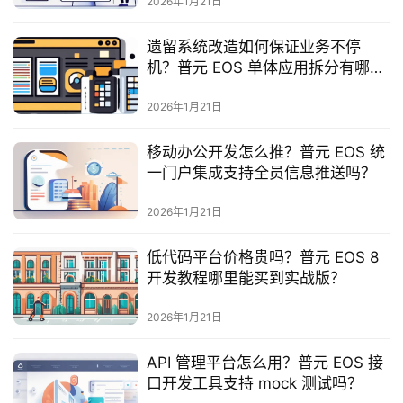
2026年1月21日
服
务
遗留系统改造如何保证业务不停
与
机？普元 EOS 单体应用拆分有哪些
支
案例？
持
2026年1月21日
了
移动办公开发怎么推？普元 EOS 统
解
一门户集成支持全员信息推送吗？
普
元
2026年1月21日
低代码平台价格贵吗？普元 EOS 8
联
开发教程哪里能买到实战版？
系
我
2026年1月21日
们
API 管理平台怎么用？普元 EOS 接
口开发工具支持 mock 测试吗？