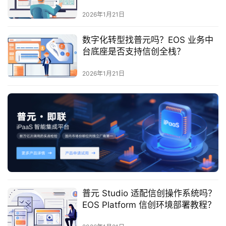
最
新
2026年1月21日
活
动
数字化转型找普元吗？EOS 业务中
台底座是否支持信创全栈？
产
2026年1月21日
品
解
决
方
案
生
态
与
合
普元 Studio 适配信创操作系统吗？
作
EOS Platform 信创环境部署教程？