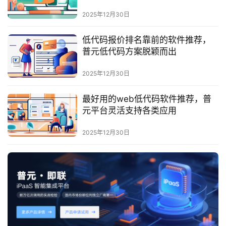
最
新
2025年12月30日
活
动
低代码报价排名靠前的软件推荐，
普元低代码方案脱颖而出
产
2025年12月30日
品
解
最好用的web低代码软件推荐，普
决
元平台灵活支持各类应用
方
案
2025年12月30日
生
态
与
合
作