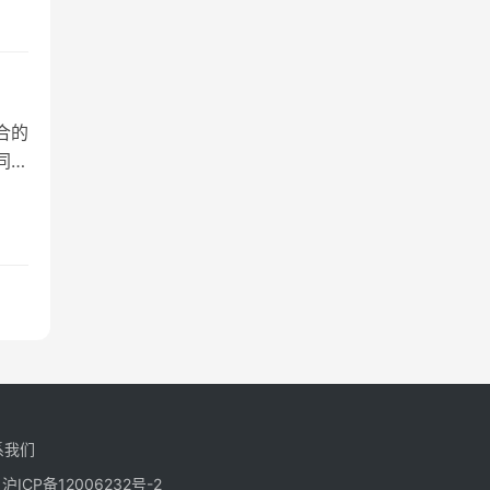
和
合的
同系
性
我
系我们
沪ICP备12006232号-2