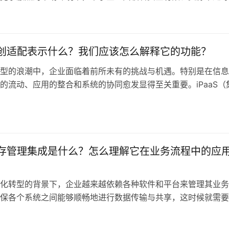
此高效的集成解决方案显得尤为重要。iPaaS（集成平台即服务
的技术，可以为企业提供不同系统之间数据的无缝交换，从而实
财务管理。通
S信创适配表示什么？我们应该怎么解释它的功能？
型的浪潮中，企业面临着前所未有的挑战与机遇。特别是在信息
的流动、应用的整合和系统的协同愈发显得至关重要。iPaaS（
）便是在这一背景下应运而生的解决方案之一，它以其独特的功
业实现异构系统之间的有效整合。而信创则是中国信息技术创新
旨在推动科技独
S库存管理集成是什么？怎么理解它在业务流程中的应
化转型的背景下，企业越来越依赖各种软件和平台来管理其业务
保各个系统之间能够顺畅地进行数据传输与共享，这时候就需要
成方案。这就是集成平台即服务（iPaaS），尤其是在库存管理
PaaS库存管理集成的优势在于能够将不同的库存管理系统、供应