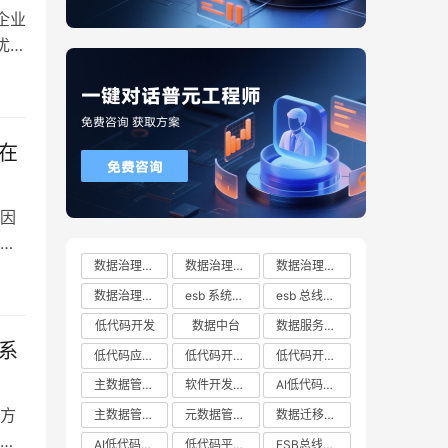
企业
优化
各种
互
成在
因
足
数据治理方案
数据治理方案哪家好
数据治理方案有哪些
为企
现
数据治理方案推荐
esb 系统都有哪些
esb 总线十大厂商排行榜
低代码开发
数据中台
数据服务总线
务系
低代码应用平台
低代码开发云平台
低代码开发平台
主数据管理系统
软件开发平台
AI低代码开发
方
主数据管理平台
元数据管理系统
数据迁移工具
多
AI低代码开发云平台
低代码平台哪家好
ESB总线技术