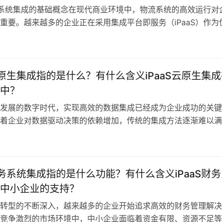
物流系统集成的基础概念在现代商业环境中，物流系统的高效运行对
重要。越来越多的企业正在采用集成平台即服务（iPaaS）作为
战略工具。iPaaS 代表的是一种集成解决方案，它允许企业在
间无缝连接、多条数据流进行自动化，从而提升整体效率。随着
S云原生集成指的是什么？有什么含义iPaaS云原生集
中？
发展的数字时代，实现高效的数据集成已经成为企业成功的关键
着企业对数据驱动决策的依赖增加，传统的集成方法逐渐难以满
需求。这时候，云原生集成平台即服务（iPaaS）应运而生，它
活、高效且可扩展的解决方案，帮助企业在复杂的技术环境中实
应用的无缝连
S财务系统集成指的是什么功能？有什么含义iPaaS财
中小企业的支持？
转型的不断深入，越来越多的企业开始追求高效的财务管理解决
竞争激烈的市场环境中，中小企业面临着资金有限、资源不足等