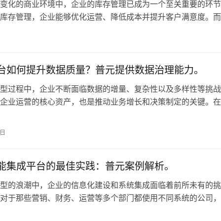
变化的商业环境中，企业的库存管理已成为一个至关重要的环节
库存管理，企业能够优化运营、降低成本并提升客户满意度。而
，集成平台即服务（iPaaS）作为一种创新的技术解决方案，正
要性。了解PaaS库存管理集成是什么，以及它在库存管理中的
望实现数字
S平台如何提升数据质量？普元提供数据治理能力。
型过程中，企业不断面临数据的增量、复杂性以及多样性等挑战
企业运营的核心资产，也是推动业务增长和决策制定的关键。在
iPaaS（集成平台即服务）平台的出现，为企业提供了一个集数
治理于一体的解决方案。 iPaaS平台能够通过多种方式提升数
6日
证数
S智能集成平台的最佳实践：普元案例解析。
型的浪潮中，企业的信息化建设和系统集成面临着前所未有的挑
对于那些营销、财务、运营等多个部门都使用不同系统的公司，
现这些系统之间的数据互通，成为了一个亟待解决的问题。即便