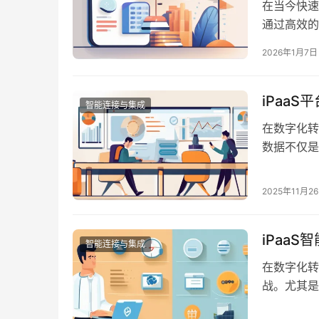
在当今快速
通过高效的
这一过程中
2026年1月7日
显现出其重
用，对于希
iPaa
智能连接与集成
在数字化转
数据不仅是
个背景下，
成、管理和
2025年11月2
量，进而保
iPaa
智能连接与集成
在数字化转
战。尤其是
何高效地实