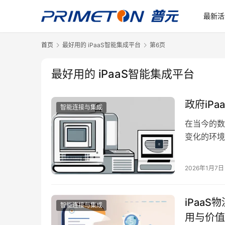
最新活
首页
最好用的 iPaaS智能集成平台
第6页
最好用的 iPaaS智能集成平台
政府iP
智能连接与集成
在当今的数
变化的环境
技术支持。
在重新定义
2026年1月7日
台，政府能
iPaa
智能连接与集成
用与价值