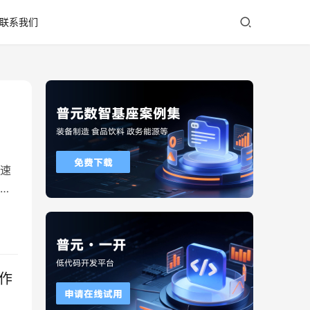
联系我们
？
速
的
，正
S平
的作