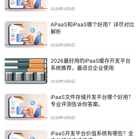
最
新
2026年5月6日
活
动
APaaS和iPaaS哪个好用？详尽对比
解析
产
2026年5月6日
品
解
2026最好用的iPaaS缓存开发平台
决
系统推荐，最适合企业使用
方
案
2026年5月6日
生
iPaaS文件存储开发平台哪个好用？
态
专业评测告诉你答案。
与
合
2026年5月6日
作
iPaaS开发平台价值系统有哪些？全