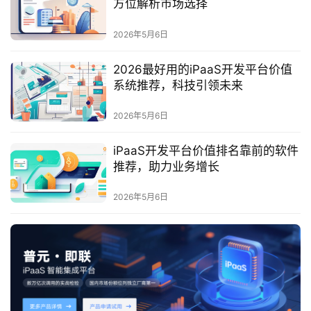
方位解析市场选择
服
务
2026年5月6日
与
支
2026最好用的iPaaS开发平台价值
持
系统推荐，科技引领未来
了
2026年5月6日
解
普
iPaaS开发平台价值排名靠前的软件
元
推荐，助力业务增长
2026年5月6日
联
系
我
们