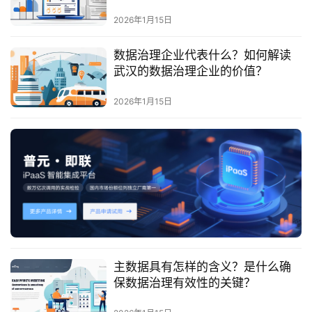
最
新
2026年1月15日
活
动
数据治理企业代表什么？如何解读
武汉的数据治理企业的价值？
产
2026年1月15日
品
解
决
方
案
生
态
与
合
主数据具有怎样的含义？是什么确
作
保数据治理有效性的关键？