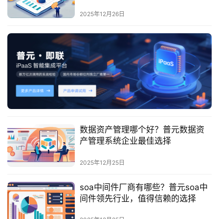
最
新
2025年12月26日
活
动
产
品
解
决
方
案
数据资产管理哪个好？普元数据资
产管理系统企业最佳选择
生
态
2025年12月25日
与
合
soa中间件厂商有哪些？普元soa中
作
间件领先行业，值得信赖的选择