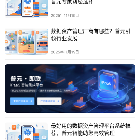
普元专家帮您选择
服
务
2025年11月19日
与
支
数据资产管理厂商有哪些？普元引
持
领行业发展
了
2025年11月19日
解
普
元
联
系
我
们
最好用的数据资产管理平台系统推
荐，普元智能助您高效管理