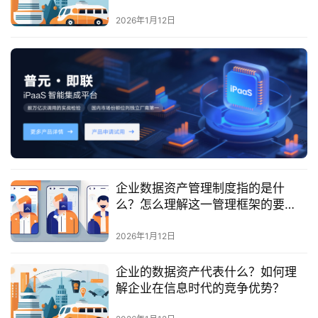
案
2026年1月12日
生
态
与
合
作
服
务
企业数据资产管理制度指的是什
与
么？怎么理解这一管理框架的要
支
求？
持
2026年1月12日
了
企业的数据资产代表什么？如何理
解
解企业在信息时代的竞争优势？
普