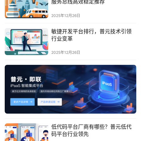
服务总线高效稳定推荐
服
务
2025年12月26日
与
支
敏捷开发平台排行，普元技术引领
持
行业变革
了
2025年12月26日
解
普
元
联
系
我
们
低代码平台厂商有哪些？普元低代
码平台行业领先