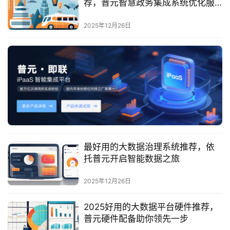
荐，普元智慧政务集成系统优化服
服
务
务
2025年12月26日
与
支
持
了
解
普
元
最好用的大数据治理系统推荐，依
联
托普元开启智能数据之旅
系
我
2025年12月26日
们
2025好用的大数据平台硬件推荐，
普元硬件配备助你领先一步