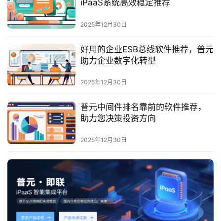
iPaaS系统高效稳定推荐
服
务
2025年12月30日
与
支
好用的企业ESB总线软件推荐，普元
持
助力企业数字化转型
了
2025年12月30日
解
普
普元中间件排名靠前的软件推荐，
元
助力您决策投资方向
2025年12月30日
联
系
我
们