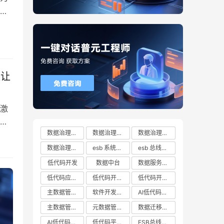
和
的
一
案让
激
数据治理方案
数据治理方案哪家好
数据治理方案有哪些
解
据
数据治理方案推荐
esb 系统都有哪些
esb 总线十大厂商排行榜
低代码开发
数据中台
数据服务总线
低代码应用平台
低代码开发云平台
低代码开发平台
主数据管理系统
软件开发平台
AI低代码开发
主数据管理平台
元数据管理系统
数据迁移工具
AI低代码开发云平台
低代码平台哪家好
ESB总线技术