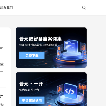
联系我们
信
依
业
以
许
新
为