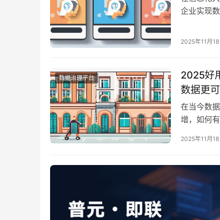
企业实现数
一致性，还
数据治理基
2025年11月1
家专业的数
2025
数据治理平台
数据更可
在当今数据
增，如何有
战。数据治
2025年11月1
决方案来进
治理基础平