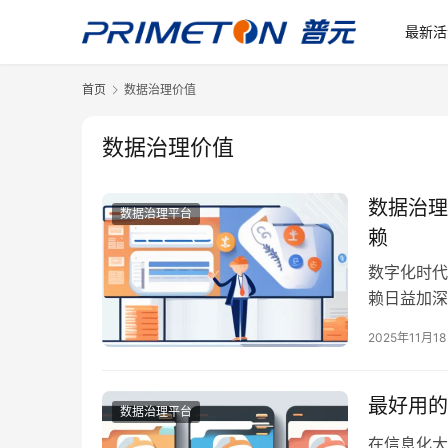
最新活
首页
数据治理价值
数据治理价值
数据治理
数据治理平台
赖
数字化时代
赖日益加深
纷纷意识到
2025年11月1
及安全性。
多企业关注
在数据
最好用的
数据治理平台
在信息化大