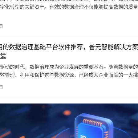
字化转型的关键资产。有效的数据治理不仅能够提高数据的质量
能为企业决策提供坚实的基础。而在这个过程中，选择一个合适
础平台显得尤为重要。在众多的数据治理解决方案中，普元作为
8日
据治理软件提供商
好用的数据治理基础平台软件推荐，普元智能解决方
靠
驱动的时代，数据治理成为企业发展的重要基石。随着数据量的
效管理、利用和保护这些数据资源，已经成为企业面临的一大挑
理不仅涉及数据的质量、完整性和安全性，还需要一整套系统的
8日
行管理与监控。特别是在向数字化转型的过程中，选择合适的数
台，将对企业的决策