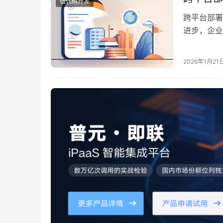
低代码开发
跨平台部署
进步，企业
活性和效率
其在跨平台
2026年1月21
将深入探讨