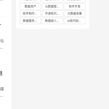
提
数据资产
元数据管理系统哪家好
软件开发
测
软件制作平台
开源低代码平台
元数据采集
数据服务平台
数据接入管理系统
AI低代码应用平台
个
与
部
业领
还能
退
得
的
效工