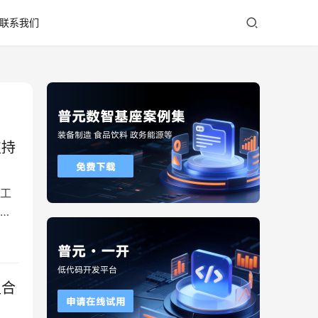
联系我们
支持
工
。
竞
足合