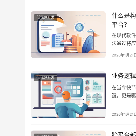
EOS BPM
什么是构
低代码开发
平台？
在现代软件
法通过将应
护性能。这
2026年1月21
周期，响应市
Oper
业务逻辑
低代码开发
在当今快节
键，更是驱
帮助企业优
中，普元品
2026年1月21
可行的支持
跨平台部