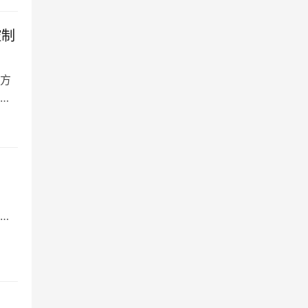
控制
种方
维
发
？
够
案
实
？