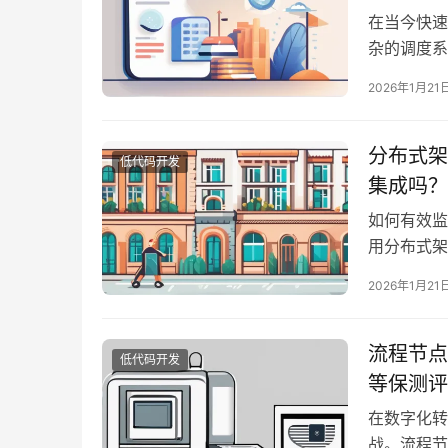
在当今快速
杂的调度系
力开发解决
2026年1月21
发平台与调
在复杂的环
分布式架构
低代码开发
集成吗？
如何有效监
用分布式架
性能和服务
2026年1月21
性能及健康
件，这导致
流程节点
低代码开发
等保测评
在数字化转
战。流程节