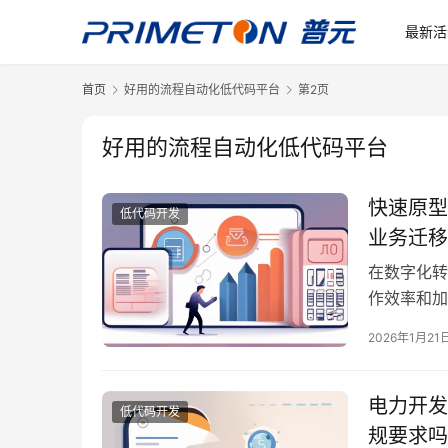
最新活
首页
好用的流程自动化低代码平台
第2页
好用的流程自动化低代码平台
快速原型
低代码开发
业务迁移
在数字化转
作效率和加
节，它不仅
2026年1月21
随着技术的
争激烈的市
电力开发
低代码开发
规要求吗