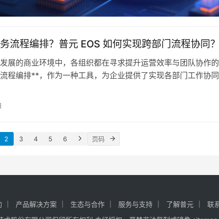
务流程编排？普元 EOS 如何实现跨部门流程协同
发展的商业环境中，各组织都在寻求提升运营效率与团队协作的
务流程编排**，作为一种工具，为企业提供了实现各部门工作协
通过系统化的流程设计和实施，企业不仅能够优化现有的工作流
保跨部门的协作更加流畅与高效。这一切都需要一个强大且可靠
日
持，普元 EOS
2
3
4
5
6
动
产品解决方案
生态与合作
服务与支持
了解普元
联