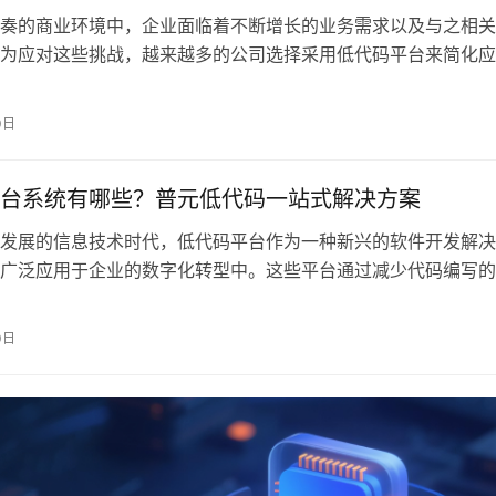
奏的商业环境中，企业面临着不断增长的业务需求以及与之相关
为应对这些挑战，越来越多的公司选择采用低代码平台来简化应
流程。低代码开发环境允许团队通过可视化界面和拖拽功能，快
和修改应用程序。这不仅提高了开发效率，也降低了对专业开发
0日
普元的低代码平台
台系统有哪些？普元低代码一站式解决方案
发展的信息技术时代，低代码平台作为一种新兴的软件开发解决
广泛应用于企业的数字化转型中。这些平台通过减少代码编写的
发者和非技术人员都能够轻松参与到应用程序的创建和管理中。
开发方式有效提升了企业的创新能力和市场反应速度，从而赢得
0日
业的青睐。