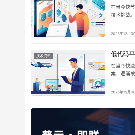
在当今快节
技术挑战。
程序的开发
构建、部署
2025年12月3
术的依赖。
低代码平
技术资讯
在当今快速
案，逐渐被
求，使得开
种自助式的
2025年12月3
越来越多企
低代