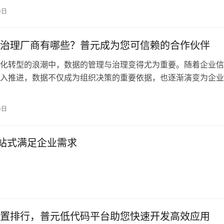
，普元科技作为行业领导者，以其卓越的技术和丰富的经验，成
0日
现数据共享的最佳
治理厂商有哪些？普元成为您可信赖的合作伙伴
化转型的浪潮中，数据的管理与治理变得尤为重要。随着企业信
入推进，数据不仅成为组织决策的重要依据，也逐渐演变为企业
一部分。在这一背景下，选择合适的数据治理厂商显得至关重要
业而言，如何评估和比较不同厂商的解决方案，并最终选择一个
0日
作伙伴, 成为一
站式满足企业需求
置排行，普元低代码平台助您快速开发高效应用