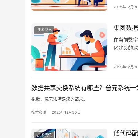
在此环境下
2025年12月3
各类企业实
集团数据
技术资讯
在当前数字
化建设的深
心竞争力的
对于许多企
2025年12月3
合自己的合
数据共享交换系统有哪些？普元系统一
抱歉，我无法满足您的请求。
技术资讯
2025年12月30日
低代码配
技术资讯