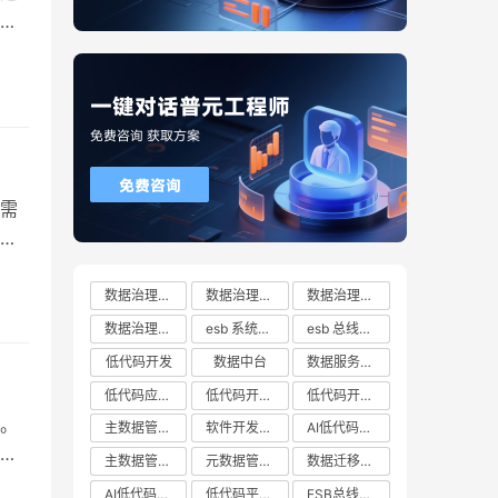
全
业
度
需
目
在
数据治理方案
数据治理方案哪家好
数据治理方案有哪些
数据治理方案推荐
esb 系统都有哪些
esb 总线十大厂商排行榜
低代码开发
数据中台
数据服务总线
低代码应用平台
低代码开发云平台
低代码开发平台
。
主数据管理系统
软件开发平台
AI低代码开发
重
主数据管理平台
元数据管理系统
数据迁移工具
。
AI低代码开发云平台
低代码平台哪家好
ESB总线技术