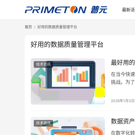
最新活
首页
好用的数据质量管理平台
好用的数据质量管理平台
最好用的
技术资讯
在当今快速
挑战。为了
代码平台。
程序，减少
2026年1月3日
一款适合企
数据资产
技术资讯
在数字化转