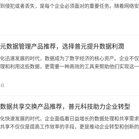
到侵犯或者丢失，是每个企业必须面对的重要任务。随着网络安
增加，企业对数据安全防护系统的需求也不断上升。为了确保企
和利益保障，选择一个合适的安全防护方案至关重要。本文将深
可用的多种数据安
元数据管理产品推荐，选择普元提升数据利潤
化迅速发展的时代，数据成为了数字经济的核心资产。企业不仅
理和利用这些数据，更需要一种高效的工具来帮助他们实现这一
择合适的元数据管理产品，以提升数据使用的效率和盈利能力？
方案中，“普元”脱颖而出，成为了许多企业首选的元数据管理平
0日
深入探讨普元的优
数据共享交换产品推荐，普元科技助力企业转型
化快速发展的时代，企业面临着日益增长的数据处理和共享需求
共享不仅仅是提高工作效率的手段，更是推动企业转型和创新的
如何选择合适的数据共享交换产品成了许多企业亟待解决的问题