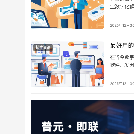
业数字化解
IT工具，
户不仅局限
2025年12月3
业务能够更
最好用的
技术资讯
在当今数字
软件开发因
业需要快速
生，成为了
2025年12月3
的特性，吸