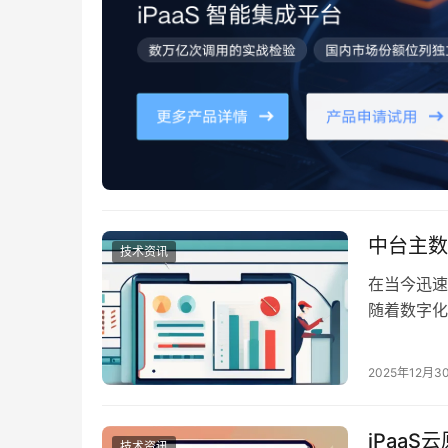
中台主数
技术资讯
在当今迅速
随着数字化
部分，日益
和管理企业
2025年12月3
持精准的商
iPaa
技术资讯