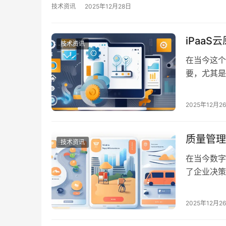
技术资讯
2025年12月28日
iPaa
技术资讯
在当今这个
要，尤其是
平台的需求日益
台即服务）
2025年12月2
质量管理
技术资讯
在当今数字
了企业决策
认识到，传
能化解决方
2025年12月2
管理质量数