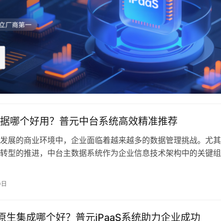
据哪个好用？普元中台系统高效精准推荐
发展的商业环境中，企业面临着越来越多的数据管理挑战。尤其
转型的推进，中台主数据系统作为企业信息技术架构中的关键组
引起各行业企业的关注。一个高效的中台主数据系统不仅能够整
内部外部的海量数据，还能通过优化数据流动、提高数据质量，
0日
业决策。选择一个
S云原生集成哪个好？普元iPaaS系统助力企业成功