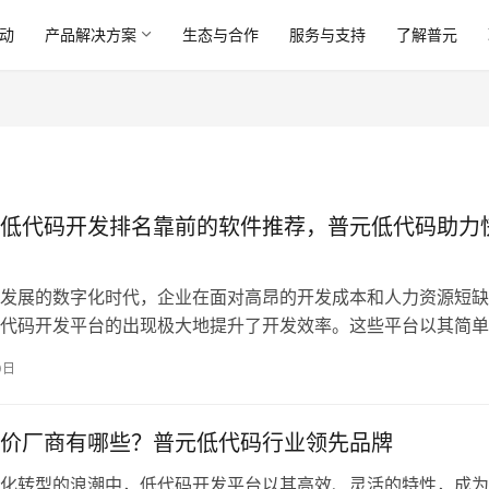
动
产品解决方案
生态与合作
服务与支持
了解普元
低代码开发排名靠前的软件推荐，普元低代码助力
发展的数字化时代，企业在面对高昂的开发成本和人力资源短缺
代码开发平台的出现极大地提升了开发效率。这些平台以其简单
手的特点，成为了越来越多企业数字化转型的首选解决方案。从
0日
务响应，低代码开发平台不仅使得开发者能够快速构建和部署应
力非技术人员参与
价厂商有哪些？普元低代码行业领先品牌
化转型的浪潮中，低代码开发平台以其高效、灵活的特性，成为