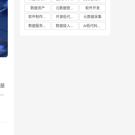
数据资产
元数据管理系统哪家好
软件开发
软件制作平台
开源低代码平台
元数据采集
数据服务平台
数据接入管理系统
AI低代码应用平台
是
成
合
支