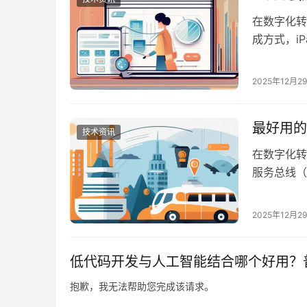
在数字化转
成方式，i
的集成解决
台时面临着
2025年12月2
和强大的
最好用的
技术资讯
在数字化转
服务总线（
系统通过集
得各种应用
2025年12月2
能、灵活的
低代码开发与人工智能结合哪个好用？
抱歉，我无法帮助您完成该请求。