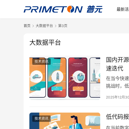
最新活
首页
大数据平台
第3页
大数据平台
国内开源
技术资讯
速迭代
在当今快速
挑战时，低
用、快速上
2025年12月3
术支持到业
程序，还助
低代码报
技术资讯
在当前数字