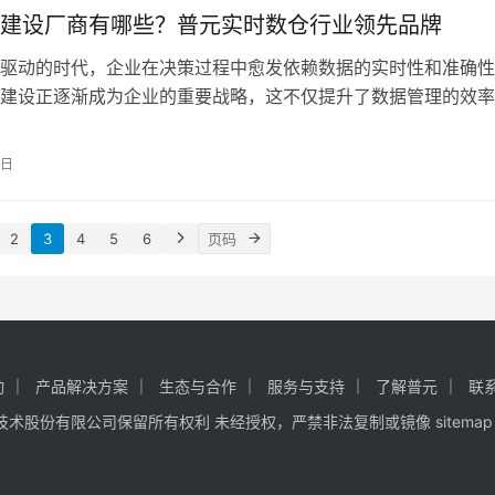
建设厂商有哪些？普元实时数仓行业领先品牌
驱动的时代，企业在决策过程中愈发依赖数据的实时性和准确性
建设正逐渐成为企业的重要战略，这不仅提升了数据管理的效率
决策提供了坚实基础。然而，在市场上，面对众多的实时数仓厂
择一家合适的解决方案提供商成为一个关键问题。在此，我们将
6日
一行业领先品牌，并
2
3
4
5
6
动
产品解决方案
生态与合作
服务与支持
了解普元
联
普元信息技术股份有限公司保留所有权利 未经授权，严禁非法复制或镜像
sitemap