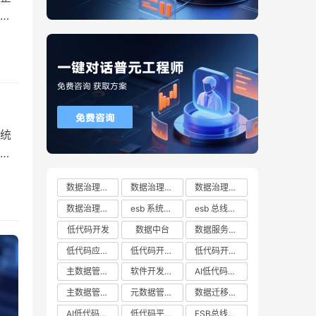
的
用
得
统
企
数据治理方案
数据治理方案哪家好
数据治理方案有哪些
码
数据治理方案推荐
esb 系统都有哪些
esb 总线十大厂商排行榜
低代码开发
数据中台
数据服务总线
低代码应用平台
低代码开发云平台
低代码开发平台
主数据管理系统
软件开发平台
AI低代码开发
主数据管理平台
元数据管理系统
数据迁移工具
AI低代码开发云平台
低代码平台哪家好
ESB总线技术