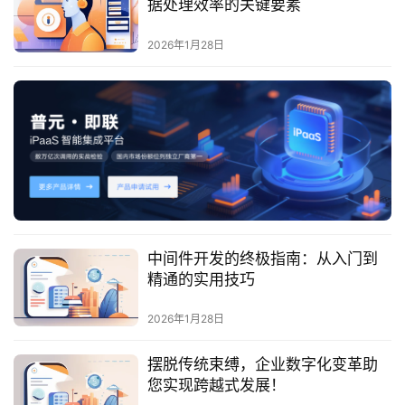
据处理效率的关键要素
服
务
2026年1月28日
与
支
持
了
解
普
元
中间件开发的终极指南：从入门到
联
精通的实用技巧
系
我
2026年1月28日
们
摆脱传统束缚，企业数字化变革助
您实现跨越式发展！