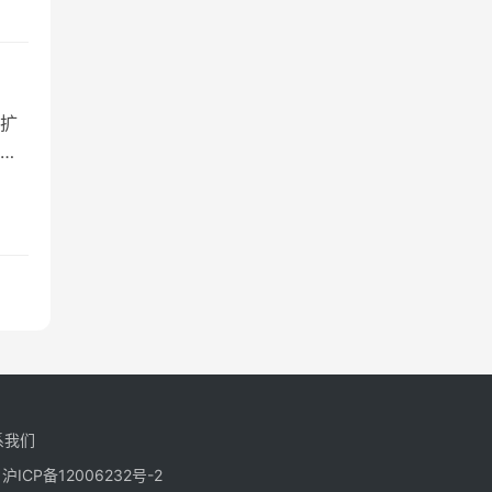
扩
是
服
架
系我们
沪ICP备12006232号-2