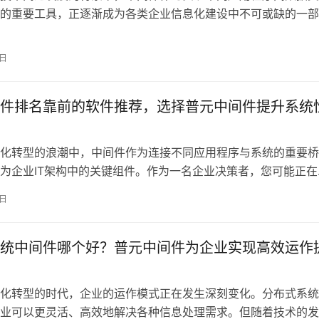
的重要工具，正逐渐成为各类企业信息化建设中不可或缺的一部
中间件市场也在不断壮大，众多国产中间件供应商相继出现，提
件产品与解决方案。这些中间件在云计算、微服务架构、大数据
9日
等各个领域中扮演着
件排名靠前的软件推荐，选择普元中间件提升系统
化转型的浪潮中，中间件作为连接不同应用程序与系统的重要桥
为企业IT架构中的关键组件。作为一名企业决策者，您可能正在
间件解决方案，以满足快速发展和复杂应用的需求。在众多软件
9日
择合适的中间件不仅能提升系统性能，还能有效降低维护成本，
活性和可扩展性。
统中间件哪个好？普元中间件为企业实现高效运作
化转型的时代，企业的运作模式正在发生深刻变化。分布式系统
业可以更灵活、高效地解决各种信息处理需求。但随着技术的发