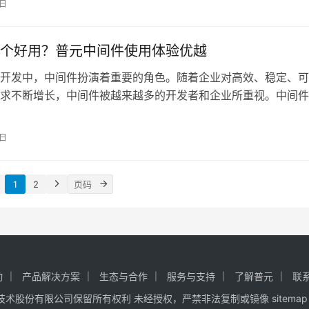
9日
业数字化转型的支
个好用？普元中间件使用体验优越
开发中，中间件扮演着重要的角色。随着企业对高效、稳定、可
求不断增长，中间件被越来越多的开发者和企业所重视。中间件
序的中介，主要用于支持不同系统之间的数据交换、信息共享和
而，市场上中间件的种类繁多，选择合适的中间件对企业的技术
9日
务效率至关重要。
1
2
动
产品解决方案
生态与合作
服务与支持
了解普元
联
普元信息技术股份有限公司保留所有权利 未经授权，严禁非法复制或镜像
sitemap