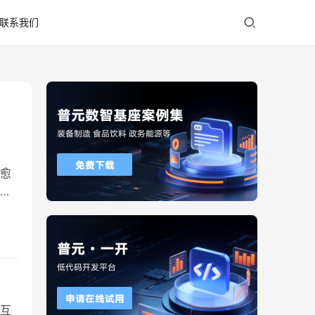
联系我们
愈
数
间
其
互