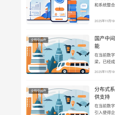
和系统整合
分。国内的
丰富的中间
2025年11月1
理、物联网
国产中间
全栈中间件
能
在当前数字
梁，已经成
找合适的中
2025年11月1
应商中，选
现更高的灵
分布式系
全栈中间件
供支持
在当前数字
引入使得企