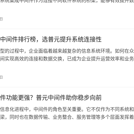
系统集成中间件作为连接不同软件系统的桥梁，能够有效提升数
共享的效率。在这一背景下，选择合适的中间件软件变得尤为重
不仅涉及到企业的基础架构，还为应用程序的开发、部署和管理
9日
支持。随着市场上各
中间件排行榜，选普元提升系统连接性
型的过程中，企业面临着越来越复杂的信息系统环境。如何在众
间实现高效的连接和数据交换，已成为企业提升运营效率和业务
键。中间件作为连接不同应用和数据的桥梁，其重要性不言而喻
合的中间件解决方案，不仅能够提升系统的连接性，还能有效降
9日
复杂性，为企业带
件功能更强？普元中间件助你稳步向前
信息化进程中，中间件的角色至关重要。它不仅作为不同系统和
梁，同时也在数据传输、业务整合、服务管理等多个层面发挥着
各种中间件解决方案中，普元中间件以其强大的功能和优越的性
多企业的选择。本文将从多个维度探讨普元中间件的关键优势，