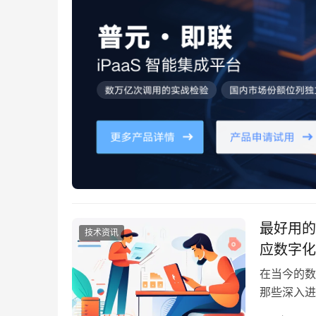
最好用的
技术资讯
应数字化
在当今的数
那些深入进
场景的解决