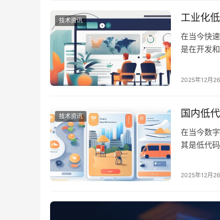
工业化低
技术资讯
在当今快速
是在开发和
法适应不断
直观的界面
2025年12月2
域，低代码
国内低代
技术资讯
在当今数字
其是低代码
求的应用程
于其用户友
2025年12月2
维护成本，