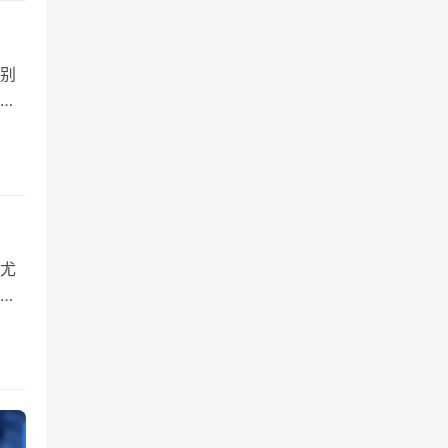
别
无
过
领
尤
需
在
和