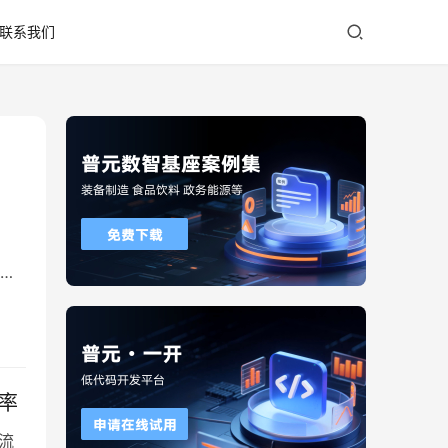
联系我们
每
在
低
率
流