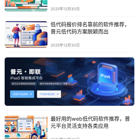
最
新
2025年12月30日
活
动
低代码报价排名靠前的软件推荐，
普元低代码方案脱颖而出
产
2025年12月30日
品
解
决
方
案
生
态
与
合
最好用的web低代码软件推荐，普
作
元平台灵活支持各类应用