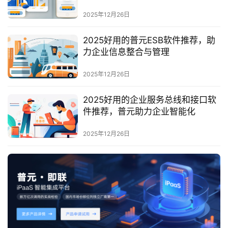
最
2025年12月26日
新
活
2025好用的普元ESB软件推荐，助
动
力企业信息整合与管理
产
2025年12月26日
品
解
2025好用的企业服务总线和接口软
决
件推荐，普元助力企业智能化
方
案
2025年12月26日
生
态
与
合
作