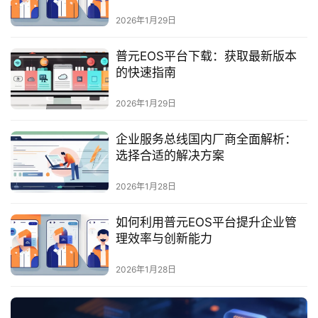
最
新
2026年1月29日
活
动
普元EOS平台下载：获取最新版本
的快速指南
产
2026年1月29日
品
解
企业服务总线国内厂商全面解析：
决
选择合适的解决方案
方
案
2026年1月28日
生
如何利用普元EOS平台提升企业管
态
理效率与创新能力
与
合
2026年1月28日
作