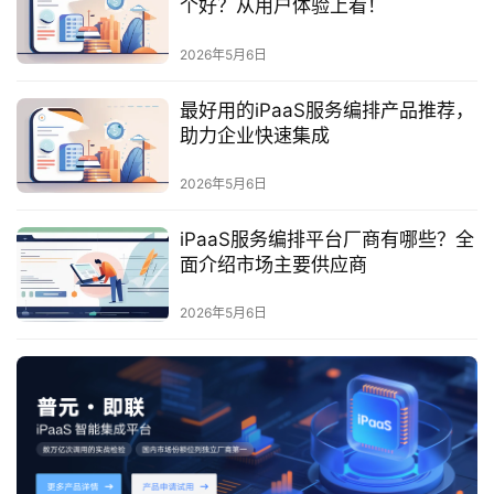
个好？从用户体验上看！
服
务
2026年5月6日
与
支
最好用的iPaaS服务编排产品推荐，
持
助力企业快速集成
了
2026年5月6日
解
普
iPaaS服务编排平台厂商有哪些？全
元
面介绍市场主要供应商
2026年5月6日
联
系
我
们