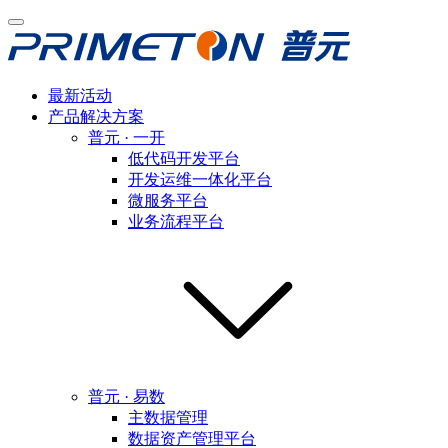
最新活动
产品解决方案
普元 · 一开
低代码开发平台
开发运维一体化平台
微服务平台
业务流程平台
普元 · 易数
主数据管理
数据资产管理平台