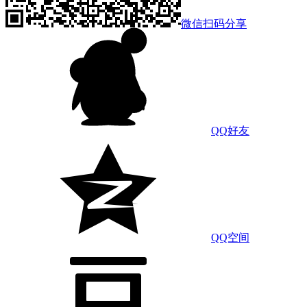
微信扫码分享
QQ好友
QQ空间