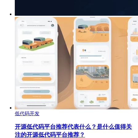
低代码开发
开源低代码平台推荐代表什么？是什么值得关
注的开源低代码平台推荐？