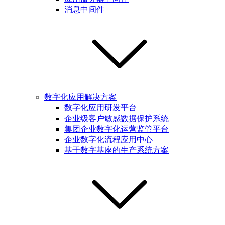
消息中间件
数字化应用解决方案
数字化应用研发平台
企业级客户敏感数据保护系统
集团企业数字化运营监管平台
企业数字化流程应用中心
基于数字基座的生产系统方案