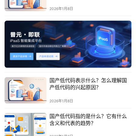
最
新
2026年1月8日
活
动
产
品
解
决
方
案
国产低代码表示什么？怎么理解国
产低代码的兴起原因？
生
态
2026年1月8日
与
合
国产低代码指的是什么？它有什么
作
含义和代表的趋势？